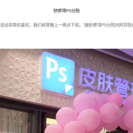
桫椤湾PS分院
活动非常的喜欢，我们经常晚上一两点下班。”据桫椤湾PS分院刘阿芬