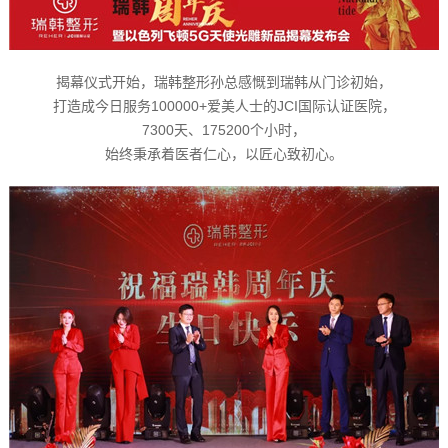
揭幕仪式开始，瑞韩整形孙总感慨到瑞韩从门诊初始，
打造成今日服务100000+爱美人士的JCI国际认证医院，
7300天、175200个小时，
始终秉承着医者仁心，以匠心致初心。