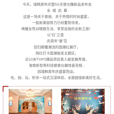
今天，瑞韩周年庆暨5G天使光雕新品发布会
全 城 启 幕
这是一场关于美丽、关于热情的时尚盛宴，
一股新美丽势力已经蓄势待发，
唤醒女性对精致生活、享受自我的全新之旅！
以“红”之意
庆周年“潮”范
回归颠覆潮流的国潮红展厅，
网红打卡国潮蜕变主题区，
近10米TOPS爆品项目真人蜕变展秀墙，
海南新型黑科技塑美仪器惊喜亮相...
因瑞韩周年庆盛宴而设。
吃、拍、玩、秒杀一站式沉浸体验，全面链接新美好生活。